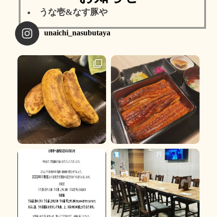
うな壱&なす豚や
unaichi_nasubutaya