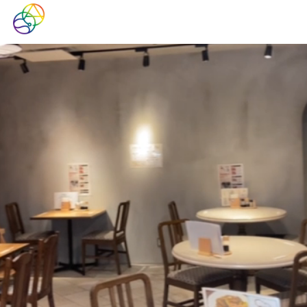
コ
ン
テ
ン
ツ
へ
ス
キ
ッ
プ